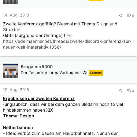
o
n
14. Aug. 2018
#34
e
n
Zweite Konferenz gefällig? Diesmal mit Thema Disign und
:
Struktur!
Gibts (aufgrund der Umfrage) hier:
https://edelmaenner.net/threads/zweite-discord-konferenz-zur-
neuen-welt-inateraktiv.1856/
Brogamer5000
Der Techniker Ihres Vertrauens
Stammi
19. Aug. 2018
#35
Ergebnisse der zweiten Konferenz
(unglaublich, dass wir bei dem ganzen Blödsinn noch so viel
hinbekommen haben XD)
Thema: Design
Netherbahnen
- Idee: Verbot zum bauen am Hauptbahnnetz. Nur an den