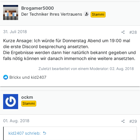
Brogamer5000
Der Techniker Ihres Vertrauens
Stammi
31. Juli 2018
#28
Kurze Ansage: Ich würde für Donnerstag Abend um 19:00 mal
die erste Discord besprechung ansetzten.
Die Ergebnisse werden dann hier natürlich bekannt gegeben und
falls nötig können wir danach immernoch eine weitere ansetzten.
Zuletzt bearbeitet von einem Moderator:
02. Aug. 2018
R
Brickx
und
kid2407
e
a
k
ockm
t
Stammi
i
o
n
01. Aug. 2018
#29
e
n
kid2407 schrieb:
: