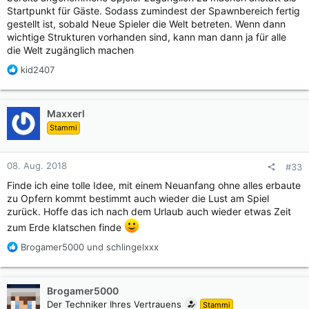
Startpunkt für Gäste. Sodass zumindest der Spawnbereich fertig
gestellt ist, sobald Neue Spieler die Welt betreten. Wenn dann
wichtige Strukturen vorhanden sind, kann man dann ja für alle
die Welt zugänglich machen
R
kid2407
e
a
k
Maxxerl
t
Stammi
i
o
n
08. Aug. 2018
#33
e
n
Finde ich eine tolle Idee, mit einem Neuanfang ohne alles erbaute
:
zu Opfern kommt bestimmt auch wieder die Lust am Spiel
zurück. Hoffe das ich nach dem Urlaub auch wieder etwas Zeit
zum Erde klatschen finde
R
Brogamer5000
und
schlingelxxx
e
a
k
Brogamer5000
t
Der Techniker Ihres Vertrauens
Stammi
i