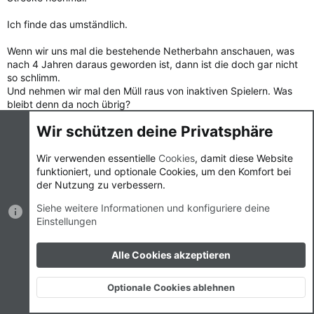
Ich finde das umständlich.
Wenn wir uns mal die bestehende Netherbahn anschauen, was
nach 4 Jahren daraus geworden ist, dann ist die doch gar nicht
so schlimm.
Und nehmen wir mal den Müll raus von inaktiven Spielern. Was
bleibt denn da noch übrig?
Bei einer effiziente Bahn steige ich bei mir ein und lande im Hub,
Wir schützen deine Privatsphäre
dort steige ich in die Bahn ein, die mich dahin führt wo ich hin
möchte.
Warum sollte nicht jeder ein Gleis zum Hub haben ? Wie viele
Wir verwenden essentielle
Cookies
, damit diese Website
aktive Spieler haben wir denn?!
funktioniert, und optionale Cookies, um den Komfort bei
Auf dem Plan von Kid sind schon 28 Tore eingezeichnet. Wenn
der Nutzung zu verbessern.
ich das richtig verstehe deckt der auch gerade mal ein viertel der
Siehe weitere Informationen und konfiguriere deine
Karte ab.
Einstellungen
Kommen wir dann nicht wieder annähernd an die gleiche Anzahl
Tore, wie Spieler?
Eines ist im Nether reichlich vorhanden. Platz!
Alle Cookies akzeptieren
Ich finde, dass man die neue Welt wachsen lassen soll, damit es
Optionale Cookies ablehnen
natürlich aussieht. Ich finde die individuelle Gestaltung der
Oben
Unten
einzelnen Spieler bringen den Server mehr Esprit und Charisma.