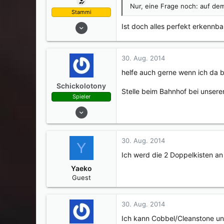
Nur, eine Frage noch: auf dem
Stammi
26. Juli 2014
Ist doch alles perfekt erkennba
728
245
30. Aug. 2014
0
helfe auch gerne wenn ich da b
34
Schickolotony
Stelle beim Bahnhof bei unseren
Spieler
10. Aug. 2014
7
1
30. Aug. 2014
Y
0
Ich werd die 2 Doppelkisten an
50
Yaeko
Guest
30. Aug. 2014
Ich kann Cobbel/Cleanstone u