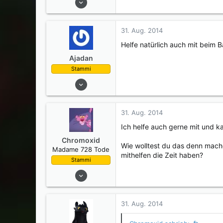
269
21
31. Aug. 2014
0
Helfe natürlich auch mit beim 
München
Ajadan
Stammi
26. Juli 2014
300
50
31. Aug. 2014
0
Ich helfe auch gerne mit und ka
Chromoxid
Wie wolltest du das denn mach
Madame 728 Tode
mithelfen die Zeit haben?
Stammi
27. Juli 2014
307
158
31. Aug. 2014
0
Berlin