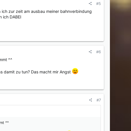
#5
da ich zur zeit am ausbau meiner bahnverbindung
in ich DABEI
#6
ommt ^^
kas damit zu tun? Das macht mir Angst
#7
mt ^^