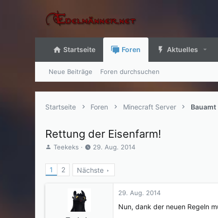
Startseite
Foren
Aktuelles
Neue Beiträge
Foren durchsuchen
Startseite
Foren
Minecraft Server
Bauamt
Rettung der Eisenfarm!
E
E
Teekeks
29. Aug. 2014
r
r
s
s
1
2
Nächste
t
t
e
e
l
l
29. Aug. 2014
l
l
Nun, dank der neuen Regeln mus
e
t
r
a