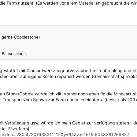
die Farm nutzen). (Es werden vor allem Materialien gebraucht die wir
h gerne Cobblestone)
n Bausessions.
usgestattet mit Diamantwerkzeugen(Verzaubert mit unbreaking und ef
ten aber auf eigene Kosten repariert werden (Gemeinschaftsprojek
 Stone/Cobble würde ich vllt. vorher noch eben fix die Minecart-s
 Transport vom Spawn zur Farm enorm erleichtern. (besser als 200x
 mit Verpflegung usw, würde ich mein Gebiet zur verfügung stellen - 
 der Eisenfarm)
?worldna...280.47301968311115&y=64&z=-1616.9048361256857