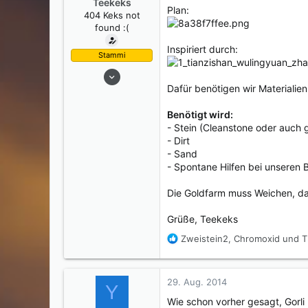
Teekeks
Plan:
m
404 Keks not
found :(
Inspiriert durch:
Stammi
26. Juli 2014
Dafür benötigen wir Materialien
728
245
Benötigt wird:
0
- Stein (Cleanstone oder auch
34
- Dirt
- Sand
- Spontane Hilfen bei unseren 
Die Goldfarm muss Weichen, d
Grüße, Teekeks
R
Zweistein2
,
Chromoxid
und
T
e
a
k
29. Aug. 2014
Y
t
i
Wie schon vorher gesagt, Gorli