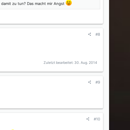
s damit zu tun? Das macht mir Angst
#8
Zuletzt bearbeitet:
30. Aug. 2014
#9
#10