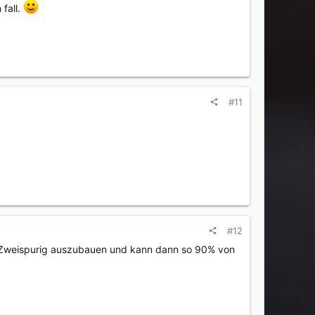
fall.
#11
#12
uf Zweispurig auszubauen und kann dann so 90% von