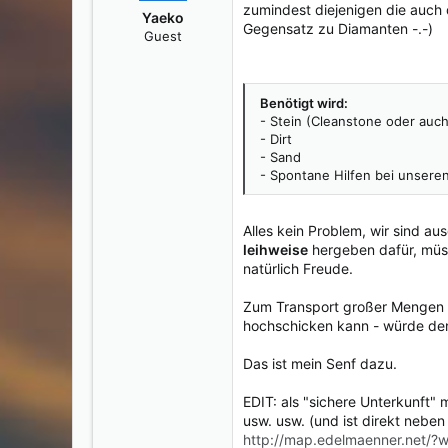
o
zumindest diejenigen die auch 
Yaeko
n
Gegensatz zu Diamanten -.-)
Guest
e
n
:
Benötigt wird:
- Stein (Cleanstone oder auc
- Dirt
- Sand
- Spontane Hilfen bei unsere
Alles kein Problem, wir sind a
leihweise
hergeben dafür, müss
natürlich Freude.
Zum Transport großer Mengen an
hochschicken kann - würde den
Das ist mein Senf dazu.
EDIT: als "sichere Unterkunft"
usw. usw. (und ist direkt neben
http://map.edelmaenner.net/