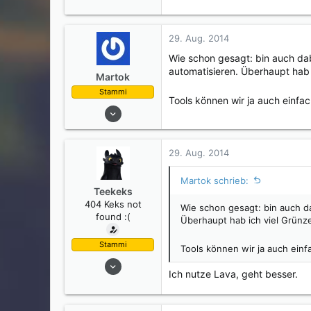
29. Aug. 2014
Wie schon gesagt: bin auch da
automatisieren. Überhaupt hab 
Martok
Stammi
Tools können wir ja auch einfa
31. Juli 2014
34
11
29. Aug. 2014
0
Martok schrieb:
Teekeks
404 Keks not
Wie schon gesagt: bin auch d
found :(
Überhaupt hab ich viel Grünze
Stammi
Tools können wir ja auch einf
26. Juli 2014
Ich nutze Lava, geht besser.
728
245