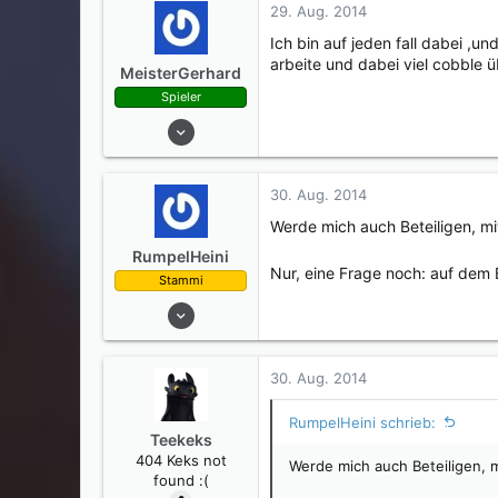
0
29. Aug. 2014
34
Ich bin auf jeden fall dabei ,
arbeite und dabei viel cobble ü
MeisterGerhard
Spieler
22. Aug. 2014
2
0
30. Aug. 2014
0
Werde mich auch Beteiligen, mi
27
RumpelHeini
Nur, eine Frage noch: auf dem 
Stammi
04. Aug. 2014
42
11
30. Aug. 2014
0
39
RumpelHeini schrieb:
Teekeks
404 Keks not
Werde mich auch Beteiligen, m
found :(