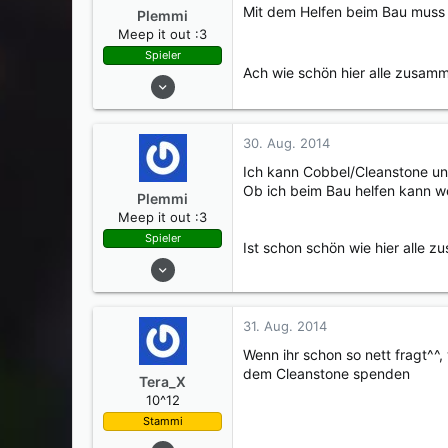
Mit dem Helfen beim Bau muss 
Plemmi
Meep it out :3
Spieler
Ach wie schön hier alle zusam
05. Aug. 2014
119
62
30. Aug. 2014
0
Ich kann Cobbel/Cleanstone un
27
Ob ich beim Bau helfen kann we
Plemmi
Meep it out :3
Spieler
Ist schon schön wie hier alle 
05. Aug. 2014
119
62
31. Aug. 2014
0
Wenn ihr schon so nett fragt^
27
dem Cleanstone spenden
Tera_X
10^12
Stammi
27. Juli 2014