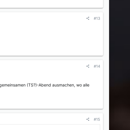
#13
#14
n gemeinsamen (TS?)-Abend ausmachen, wo alle
#15