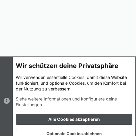
Wir schützen deine Privatsphäre
Cookies
UI.X
Deutsch (Du)
Wir verwenden essentielle
Cookies
, damit diese Website
funktioniert, und optionale Cookies, um den Komfort bei
Nutzungsbedingungen
Datenschutz
Hilfe und Impressum
der Nutzung zu verbessern.
Start
R
S
Siehe weitere Informationen und konfiguriere deine
S
Einstellungen
®
Community platform by XenForo
© 2010-2023 XenForo Ltd.
|
Style
by ThemeHouse
Breite
Alle Cookies akzeptieren
Abfragen
11
Zeit
0.0195s
Max.
Speicher
2.66MB
Optionale Cookies ablehnen