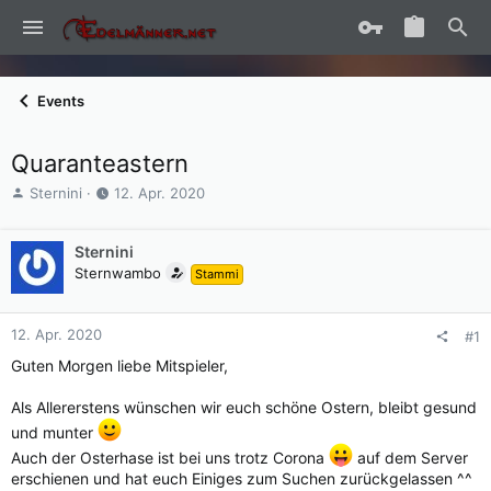
Events
Quaranteastern
E
E
Sternini
12. Apr. 2020
r
r
s
s
t
Sternini
t
e
e
Sternwambo
Stammi
l
l
l
l
e
t
12. Apr. 2020
#1
r
a
Guten Morgen liebe Mitspieler,
m
Als Allererstens wünschen wir euch schöne Ostern, bleibt gesund
und munter
Auch der Osterhase ist bei uns trotz Corona
auf dem Server
erschienen und hat euch Einiges zum Suchen zurückgelassen ^^