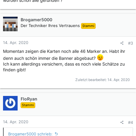
wurden schon alle gefunden ?
:
Brogamer5000
Der Techniker Ihres Vertrauens
Stammi
14. Apr. 2020
#3
Momentan zeigen die Karten noch alle 46 Marker an. Habt ihr
denn auch schön immer die Banner abgebaut?
Ich kann allerdings versichern, dass es noch viele Schätze zu
finden gibt!
Zuletzt bearbeitet:
14. Apr. 2020
FloRyan
Stammi
14. Apr. 2020
#4
Brogamer5000 schrieb: