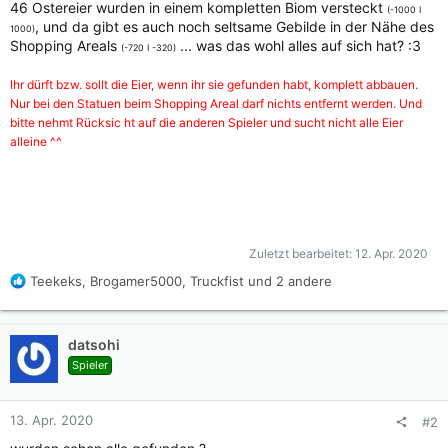
46 Ostereier wurden in einem kompletten Biom versteckt
(-1000 I
, und da gibt es auch noch seltsame Gebilde in der Nähe des
1000)
Shopping Areals
... was das wohl alles auf sich hat? :3
(-720 I -320)
Ihr dürft bzw. sollt die Eier, wenn ihr sie gefunden habt, komplett abbauen.
Nur bei den Statuen beim Shopping Areal darf nichts entfernt werden. Und
bitte nehmt Rücksic ht auf die anderen Spieler und sucht nicht alle Eier
alleine ^^
Frohes Schaffen und viel Spaß,
Bro, Flo und Sterni
Zuletzt bearbeitet:
12. Apr. 2020
R
Teekeks
,
Brogamer5000
,
Truckfist
und 2 andere
e
a
k
datsohi
t
Spieler
i
o
n
13. Apr. 2020
#2
e
n