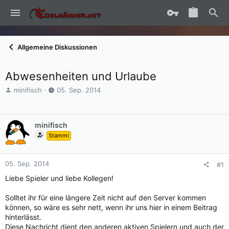
Allgemeine Diskussionen
Abwesenheiten und Urlaube
E
E
minifisch
05. Sep. 2014
r
r
s
s
t
t
minifisch
e
e
l
l
Stammi
l
l
e
t
r
a
05. Sep. 2014
#1
m
Liebe Spieler und liebe Kollegen!
Solltet ihr für eine längere Zeit nicht auf den Server kommen
können, so wäre es sehr nett, wenn ihr uns hier in einem Beitrag
hinterlässt.
Diese Nachricht dient den anderen aktiven Spielern und auch der