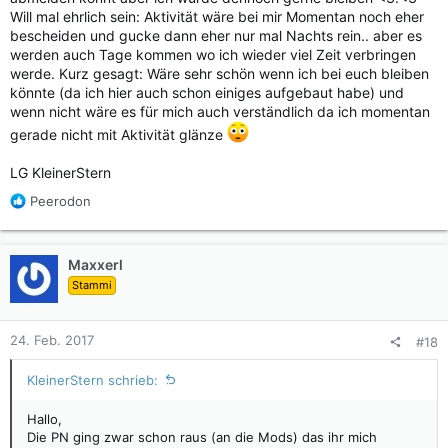
Will mal ehrlich sein: Aktivität wäre bei mir Momentan noch eher
bescheiden und gucke dann eher nur mal Nachts rein.. aber es
werden auch Tage kommen wo ich wieder viel Zeit verbringen
werde. Kurz gesagt: Wäre sehr schön wenn ich bei euch bleiben
könnte (da ich hier auch schon einiges aufgebaut habe) und
wenn nicht wäre es für mich auch verständlich da ich momentan
gerade nicht mit Aktivität glänze
LG KleinerStern
R
Peerodon
e
a
k
Maxxerl
t
Stammi
i
o
n
24. Feb. 2017
#18
e
n
KleinerStern schrieb:
:
Hallo,
Die PN ging zwar schon raus (an die Mods) das ihr mich