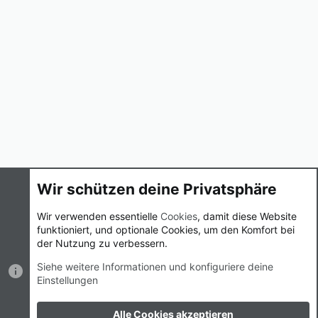
Wir schützen deine Privatsphäre
Cookies
UI.X
Deutsch (Du)
Wir verwenden essentielle
Cookies
, damit diese Website
funktioniert, und optionale Cookies, um den Komfort bei
Nutzungsbedingungen
Datenschutz
Hilfe und Impressum
der Nutzung zu verbessern.
Start
R
S
Siehe weitere Informationen und konfiguriere deine
S
Einstellungen
®
Community platform by XenForo
© 2010-2023 XenForo Ltd.
|
Style
by ThemeHouse
Breite
Alle Cookies akzeptieren
Abfragen
11
Zeit
0.0286s
Max.