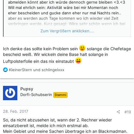
abmelden könnt aber ich würde dennoch gerne bleiben <3.<3
Will mal ehrlich sein: Aktivität wäre bei mir Momentan noch
eher bescheiden und gucke dann eher nur mal Nachts rein..
aber es werden auch Tage kommen wo ich wieder viel Zeit
verbringen werde. Kurz gesagt: Wäre sehr schön wenn ich bei
euch bleiben könnte (da ich hier auch schon einiges
Zum Vergrößern anklicken....
aufgebaut habe) und wenn nicht wäre es für mich auch
verständlich da ich momentan gerade nicht mit Aktivität glänze
Ich denke das sollte kein Problem sein
solange die Chefetage
bescheid weiß. Wir wickeln deine Base halt solange in
LG KleinerStern
Luftpolsterfolie ein das nix einstaubt
R
KleinerStern
und
schlingelxxx
e
a
k
Pupsy
t
Dorfi-Schubserin
Stammi
i
o
n
28. Feb. 2017
#19
e
n
So, da nicht abzusehen ist, wann der 2. Rechner wieder
:
einsatzbereit ist, melde ich mich erstmal ab.
Mein Gebiet und meine Sachen übertrage ich an Blackmadman.