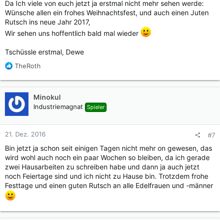
Da Ich viele von euch jetzt ja erstmal nicht mehr sehen werde:
Wünsche allen ein frohes Weihnachtsfest, und auch einen Juten
Rutsch ins neue Jahr 2017,
Wir sehen uns hoffentlich bald mal wieder
Tschüssle erstmal, Dewe
R
TheRoth
e
a
k
Minokul
t
Industriemagnat
Spieler
i
o
n
21. Dez. 2016
#7
e
n
Bin jetzt ja schon seit einigen Tagen nicht mehr on gewesen, das
:
wird wohl auch noch ein paar Wochen so bleiben, da ich gerade
zwei Hausarbeiten zu schreiben habe und dann ja auch jetzt
noch Feiertage sind und ich nicht zu Hause bin. Trotzdem frohe
Festtage und einen guten Rutsch an alle Edelfrauen und -männer