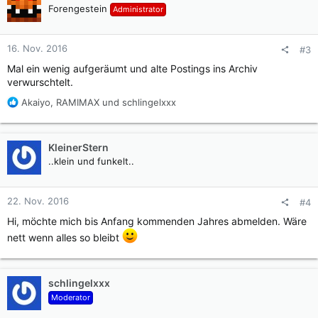
Forengestein
Administrator
16. Nov. 2016
#3
Mal ein wenig aufgeräumt und alte Postings ins Archiv
verwurschtelt.
R
Akaiyo
,
RAMIMAX
und
schlingelxxx
e
a
k
KleinerStern
t
..klein und funkelt..
i
o
n
22. Nov. 2016
#4
e
n
Hi, möchte mich bis Anfang kommenden Jahres abmelden. Wäre
:
nett wenn alles so bleibt
schlingelxxx
Moderator