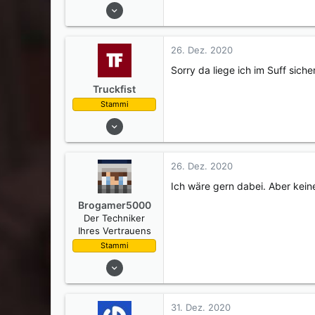
n
25. Sep. 2014
:
37
0
26. Dez. 2020
0
Sorry da liege ich im Suff si
Truckfist
Stammi
02. Sep. 2019
213
18
26. Dez. 2020
0
Ich wäre gern dabei. Aber kei
24
Brogamer5000
Großarmschlag
Der Techniker
Ihres Vertrauens
Stammi
19. Juni 2015
501
251
31. Dez. 2020