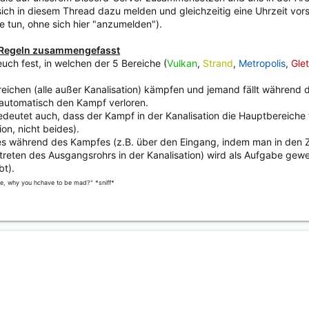
 sich in diesem Thread dazu melden und gleichzeitig eine Uhrzeit 
 tun, ohne sich hier "anzumelden").
n Regeln zusammengefasst
euch fest, in welchen der 5 Bereiche (
Vulkan
,
Strand
,
Metropolis
,
Gle
tbereichen (alle außer Kanalisation) kämpfen und jemand fällt währen
 automatisch den Kampf verloren.
deutet auch, dass der Kampf in der Kanalisation die Hauptbereiche
on, nicht beides).
es während des Kampfes (z.B. über den Eingang, indem man in den 
reten des Ausgangsrohrs in der Kanalisation) wird als Aufgabe gewer
bt).
me, why you hchave to be mad?" *sniff*