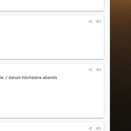
#3
#4
lie :/ darum höchstens abends
#5