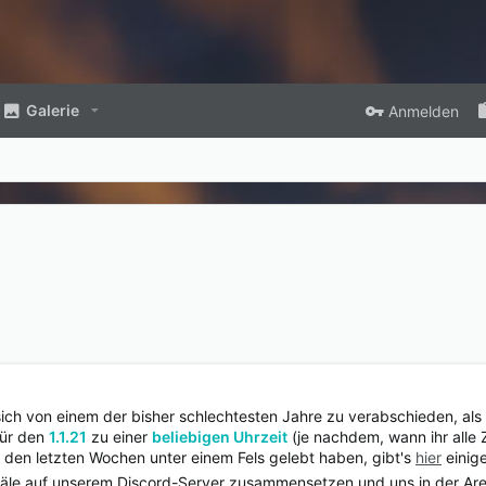
Galerie
Anmelden
sich von einem der bisher schlechtesten Jahre zu verabschieden, als
für den
1.1.21
zu einer
beliebigen Uhrzeit
(je nachdem, wann ihr alle Z
 in den letzten Wochen unter einem Fels gelebt haben, gibt's
hier
einige
näle auf unserem Discord-Server zusammensetzen und uns in der Ar