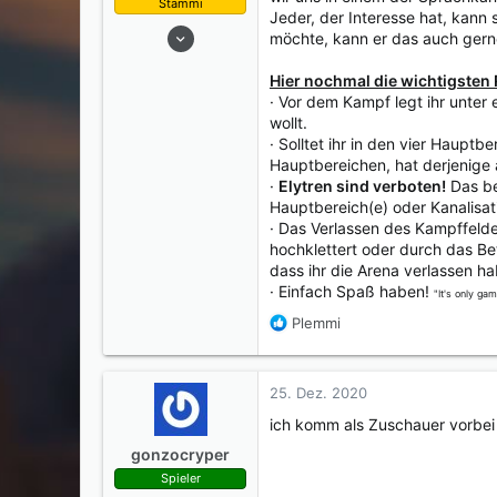
Stammi
m
Jeder, der Interesse hat, kann
04. Juli 2015
möchte, kann er das auch gerne
215
Hier nochmal die wichtigste
172
· Vor dem Kampf legt ihr unter 
0
wollt.
25
· Solltet ihr in den vier Haup
Hauptbereichen, hat derjenige
·
Elytren sind verboten!
Das be
Hauptbereich(e) oder Kanalisati
· Das Verlassen des Kampffeld
hochklettert oder durch das Bet
dass ihr die Arena verlassen ha
· Einfach Spaß haben!
"It's only ga
R
Plemmi
e
a
k
25. Dez. 2020
t
i
ich komm als Zuschauer vorbei
o
gonzocryper
n
Spieler
e