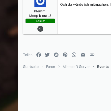
0
Och da würde ich mitmachen. 
25
Plemmi
Meep it out :3
Spieler
05. Aug. 2014
119
62
0
27
Facebook
Twitter
Reddit
Pinterest
WhatsApp
E-Mail
Link
Teilen:
Startseite
Foren
Minecraft Server
Events