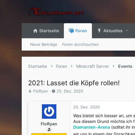
Startseite
Foren
Aktuelles
Neue Beiträge
Foren durchsuchen
Startseite
Foren
Minecraft Server
Events
2021: Lasset die Köpfe rollen!
E
E
FloRyan
25. Dez. 2020
r
r
s
s
t
t
25. Dez. 2020
e
e
Was bietet sich besser an, um 
l
l
Aus diesem Grund möchte ich 
l
l
FloRyan
Diamanten-Arena
(solltet ihr
e
t
wir uns in einem der Sprachka
r
a