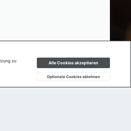
ngen
Datenschutz
Hilfe und Impressum
Start
R
utzung zu
Alle Cookies akzeptieren
S
S
Optionale Cookies ablehnen
Oben
Unten