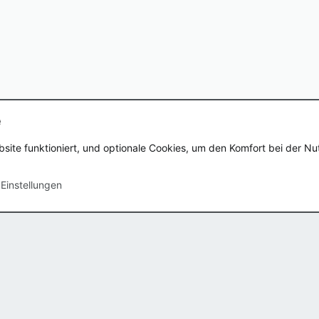
e
Nutzungsbedingu
bsite funktioniert, und optionale Cookies, um den Komfort bei der N
Ltd.
|
Style by ThemeHouse
 Einstellungen
. Speicher
2.40MB