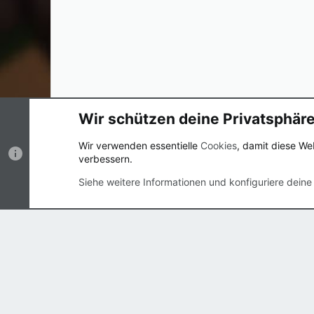
Wir schützen deine Privatsphär
Cookies
UI.X
Deutsch (Du)
Wir verwenden essentielle
Cookies
, damit diese We
verbessern.
®
Community platform by XenForo
© 2010-2023 XenForo 
Siehe weitere Informationen und konfiguriere deine
Breite
Abfragen
18
Zeit
0.0172s
Max