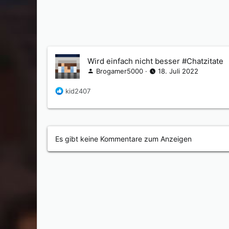
Wird einfach nicht besser #Chatzitate
Brogamer5000
18. Juli 2022
R
kid2407
e
a
k
t
i
Es gibt keine Kommentare zum Anzeigen
o
n
e
n
: