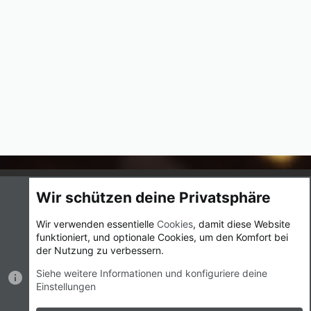
Cookies
UI.X
Deutsch (Du)
Wir schützen deine Privatsphäre
Nutzungsbedingungen
Datenschutz
Hilfe und Impressum
Wir verwenden essentielle
Cookies
, damit diese Website
Start
R
funktioniert, und optionale Cookies, um den Komfort bei
S
S
der Nutzung zu verbessern.
®
Community platform by XenForo
© 2010-2023 XenForo Ltd.
|
Style
Siehe weitere Informationen und konfiguriere deine
by ThemeHouse
Einstellungen
Breite
Abfragen
17
Zeit
0.0161s
Max.
Speicher
2.38MB