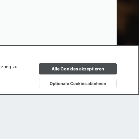
ngen
Datenschutz
Hilfe und Impressum
Start
R
utzung zu
Alle Cookies akzeptieren
S
S
Optionale Cookies ablehnen
Oben
Unten