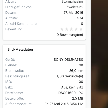
Album
Stormchasing
Hinzugefügt von
Zweistein2
Datum
27. Mai 2016
Aufrufe
574
Anzahl Kommentare
0
0,00 Stern(e
Bewertung
0 Bewertung(en)
Bild-Metadaten
Gerät
SONY DSLR-A580
Blende
ƒ/8
Brennweite
26,0 mm
Belichtungszeit
1/80 Sekunde(n)
ISO
100
Blitz
Aus, kein Blitz
Dateiname
DSC01690.JPG
Dateigröße
2,5 MB
Aufnahmedatum
Fr, 27 Mai 2016 8:56 PM