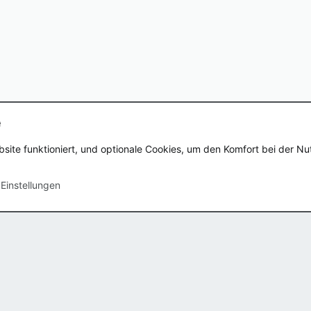
e
Nutzungsbedingu
bsite funktioniert, und optionale Cookies, um den Komfort bei der N
Ltd.
|
Style by ThemeHouse
 Einstellungen
 Speicher
5.76MB