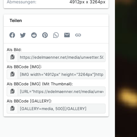
Abmessungen
4912px x 3264px
Teilen
Facebook
Twitter
Reddit
Pinterest
WhatsApp
E-Mail
Link
Als Bild
Als BBCode [IMG]
Als BBCode [IMG] (Mit Thumbnail)
Als BBCode [GALLERY]