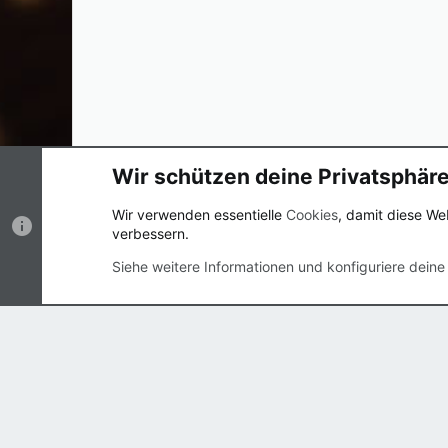
Wir schützen deine Privatsphär
Cookies
UI.X
Deutsch (Du)
Wir verwenden essentielle
Cookies
, damit diese We
verbessern.
®
Community platform by XenForo
© 2010-2023 XenForo 
Siehe weitere Informationen und konfiguriere deine
Breite
Abfragen
17
Zeit
0.0177s
Max.