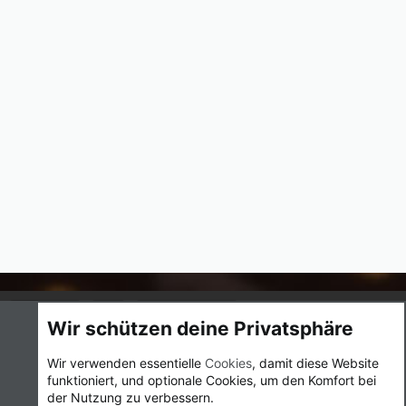
Cookies
UI.X
Deutsch (Du)
Wir schützen deine Privatsphäre
Nutzungsbedingungen
Datenschutz
Hilfe und Impressum
Wir verwenden essentielle
Cookies
, damit diese Website
Start
R
funktioniert, und optionale Cookies, um den Komfort bei
S
S
der Nutzung zu verbessern.