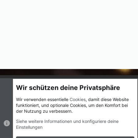
Cookies
UI.X
Deutsch (Du)
Wir schützen deine Privatsphäre
Nutzungsbedingungen
Datenschutz
Hilfe und Impressum
Wir verwenden essentielle
Cookies
, damit diese Website
Start
R
funktioniert, und optionale Cookies, um den Komfort bei
S
S
der Nutzung zu verbessern.
®
Community platform by XenForo
© 2010-2023 XenForo Ltd.
|
Style
Siehe weitere Informationen und konfiguriere deine
by ThemeHouse
Einstellungen
Breite
Abfragen
17
Zeit
0.0166s
Max.
Speicher
2.38MB