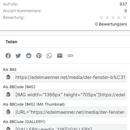
Aufrufe
937
Anzahl Kommentare
0
0
Bewertung
0 Bewertung(en)
Teilen
Facebook
Twitter
Reddit
Pinterest
WhatsApp
E-Mail
Link
Als Bild
Als BBCode [IMG]
Als BBCode [IMG] (Mit Thumbnail)
Als BBCode [GALLERY]