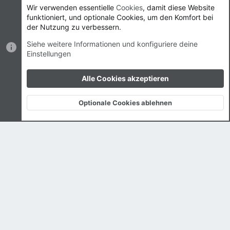
Wir verwenden essentielle
Cookies
, damit diese Website
Start
R
funktioniert, und optionale Cookies, um den Komfort bei
S
S
der Nutzung zu verbessern.
®
Community platform by XenForo
© 2010-2023 XenForo Ltd.
|
Style
Siehe weitere Informationen und konfiguriere deine
by ThemeHouse
Einstellungen
Breite
Abfragen
18
Zeit
0.0170s
Max.
Speicher
2.41MB
Alle Cookies akzeptieren
Optionale Cookies ablehnen
Oben
Unte