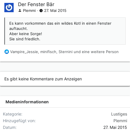
Der Fenster Bär
Plemmi
27. Mai 2015
Es kann vorkommen das ein wildes Kotl in einen Fenster
auftaucht.
Aber keine Sorge!
Sie sind friedlich.
R
Vampire_Jessie
,
minifisch
,
Sternini
und eine weitere Person
e
a
k
t
i
Es gibt keine Kommentare zum Anzeigen
o
n
e
n
Medieninformationen
:
Kategorie
Lustiges
Hinzugefügt von
Plemmi
Datum
27. Mai 2015